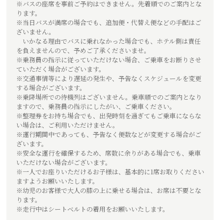
※バスの座席を事前ご予約はできません。先着順でのご案内とな
ります。
※当日バスが満席の場合でも、追加便・代替え便などの手配はご
ざいません。
いかなる理由でバスに乗れなかった場合でも、ホテル側は責任
を負えませんので、予めご了承くださいませ。
※乗務員の指示に従っていただけない場合、ご乗車をお断りさせ
ていただく場合がございます。
※交通事情等により遅延の発生や、予告なくスケジュールを変更
する場合がございます。
※乗降場所での待機列はございません。乗車順でのご案内となり
ますので、乗務員の指示にしたがい、ご乗車ください。
※整理券をお持ち場合でも、出発時刻を過ぎてもご乗車にならな
い場合は、ご利用いただけません。
※運行期間中であっても、予告なく便数などが変更する場合がご
ざいます。
※安全な運行を確保するため、席数に余りがある場合でも、乗車
いただけない場合がございます。
※一人でお座りいただけるお子様は、基本的に1席お取りください
ますようお願いいたします。
※幼児のお客様で大人の膝の上に乗せる場合は、お席は不要とな
ります。
※走行中はシートベルトの着用をお願いいたします。