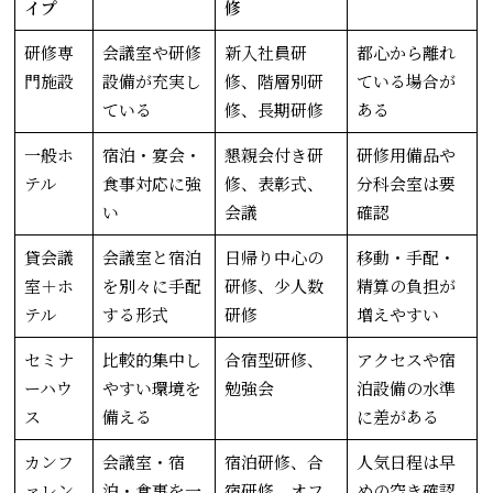
イプ
修
研修専
会議室や研修
新入社員研
都心から離れ
門施設
設備が充実し
修、階層別研
ている場合が
ている
修、長期研修
ある
一般ホ
宿泊・宴会・
懇親会付き研
研修用備品や
テル
食事対応に強
修、表彰式、
分科会室は要
い
会議
確認
貸会議
会議室と宿泊
日帰り中心の
移動・手配・
室＋ホ
を別々に手配
研修、少人数
精算の負担が
テル
する形式
研修
増えやすい
セミナ
比較的集中し
合宿型研修、
アクセスや宿
ーハウ
やすい環境を
勉強会
泊設備の水準
ス
備える
に差がある
カンフ
会議室・宿
宿泊研修、合
人気日程は早
ァレン
泊・食事を一
宿研修、オフ
めの空き確認