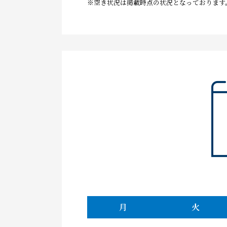
※空き状況は掲載時点の状況となっております
月
火