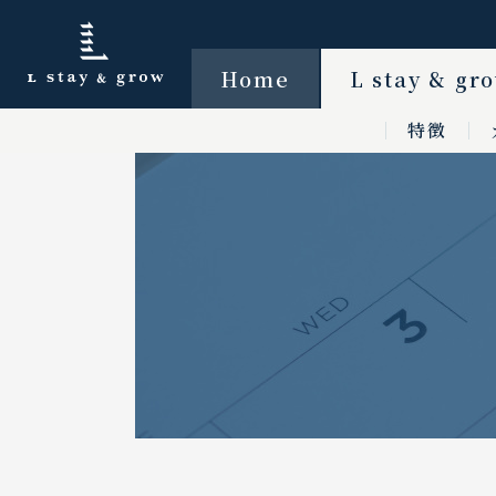
Home
L stay & g
特徴