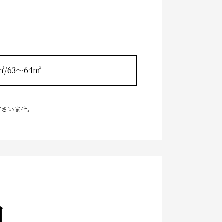
/63～64㎡
ださいませ。
月