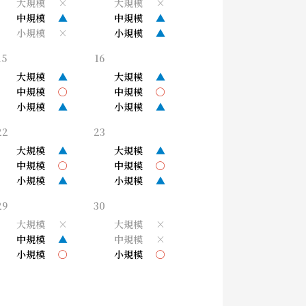
大規模
大規模
中規模
中規模
小規模
小規模
15
16
大規模
大規模
中規模
中規模
小規模
小規模
22
23
大規模
大規模
中規模
中規模
小規模
小規模
29
30
大規模
大規模
中規模
中規模
小規模
小規模