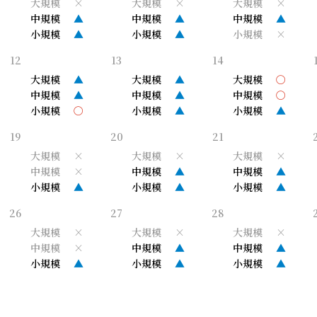
大規模
大規模
大規模
中規模
中規模
中規模
小規模
小規模
小規模
12
13
14
大規模
大規模
大規模
中規模
中規模
中規模
小規模
小規模
小規模
19
20
21
大規模
大規模
大規模
中規模
中規模
中規模
小規模
小規模
小規模
26
27
28
大規模
大規模
大規模
中規模
中規模
中規模
小規模
小規模
小規模