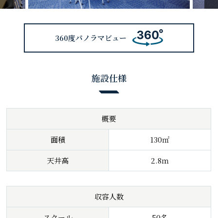
360度パノラマビュー
施設仕様
概要
面積
130㎡
天井高
2.8ｍ
収容人数
スクール
50名