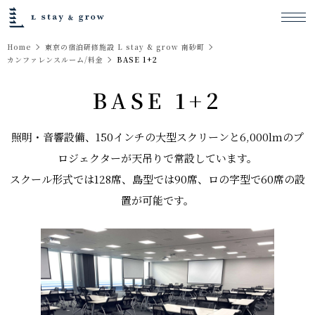
Home
東京の宿泊研修施設 L stay & grow 南砂町
カンファレンスルーム/料金
BASE 1+2
BASE 1+2
照明・⾳響設備、150インチの⼤型スクリーンと6,000lmのプ
ロジェクターが天吊りで常設しています。
スクール形式では128席、島型では90席、ロの字型で60席の設
置が可能です。