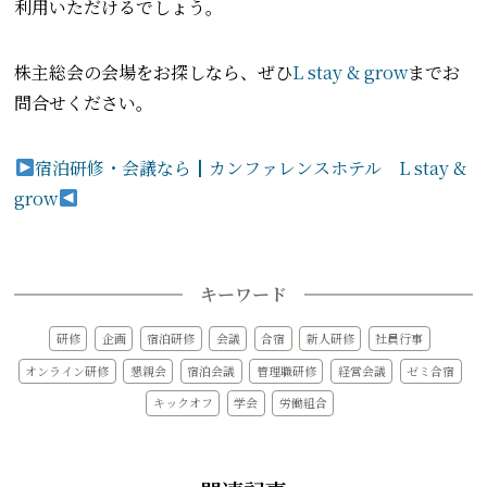
利用いただけるでしょう。
株主総会の会場をお探しなら、ぜひ
L stay & grow
までお
問合せください。
宿泊研修・会議なら┃カンファレンスホテル L stay &
grow
キーワード
研修
企画
宿泊研修
会議
合宿
新人研修
社員行事
オンライン研修
懇親会
宿泊会議
管理職研修
経営会議
ゼミ合宿
キックオフ
学会
労働組合