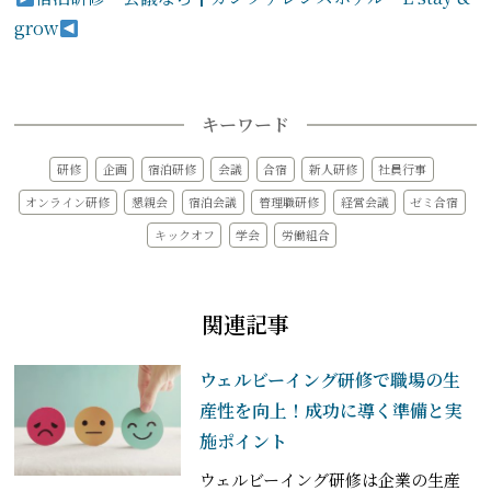
grow
キーワード
研修
企画
宿泊研修
会議
合宿
新人研修
社員行事
オンライン研修
懇親会
宿泊会議
管理職研修
経営会議
ゼミ合宿
キックオフ
学会
労働組合
関連記事
ウェルビーイング研修で職場の生
産性を向上！成功に導く準備と実
施ポイント
ウェルビーイング研修は企業の生産