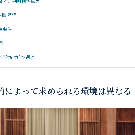
きる」判断軸が重要
判断基準
場要件
目
く“対応力”で選ぶ
的によって求められる環境は異なる