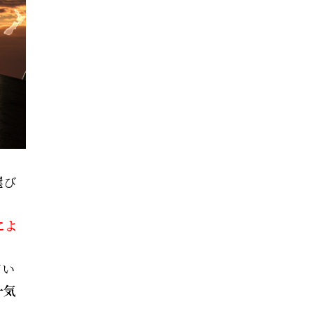
選び
によ
てい
一気