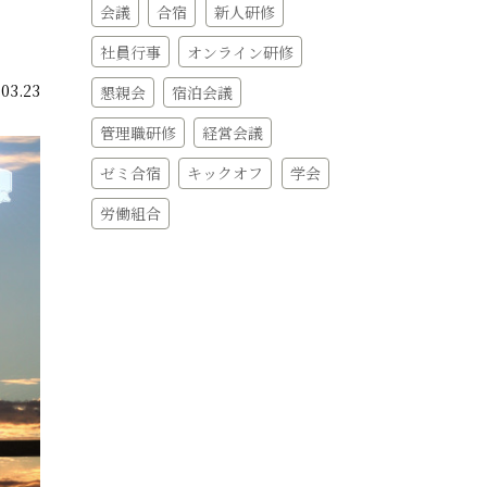
会議
合宿
新人研修
社員行事
オンライン研修
.03.23
懇親会
宿泊会議
管理職研修
経営会議
ゼミ合宿
キックオフ
学会
労働組合