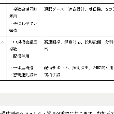
・複数会場同時
通訳ブース、遮音設計、受信機、安定
運用
・移動しやすい
構造
ポス
・中規模会議室
高速回線、録画対応、投影設備、分科
複数
室
・配信併用
・一体型構造
配信サポート、照明演出、24時間利用
・懇親連動設計
宿泊併設
警備体制やセキュリティ管理が重要になります。
参加者