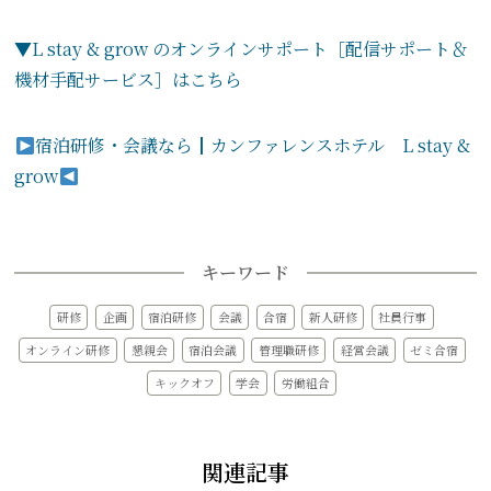
▼L stay & grow のオンラインサポート［配信サポート＆
機材手配サービス］はこちら
宿泊研修・会議なら┃カンファレンスホテル L stay &
grow
キーワード
研修
企画
宿泊研修
会議
合宿
新人研修
社員行事
オンライン研修
懇親会
宿泊会議
管理職研修
経営会議
ゼミ合宿
キックオフ
学会
労働組合
関連記事