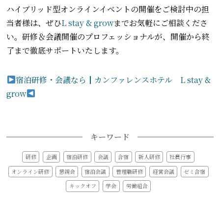
ハイブリッド型オンラインイベントの開催をご検討中の担
当者様は、ぜひ
L stay & grow
までお気軽にご相談くださ
い。研修＆会議開催のプロフェッショナルが、開催から終
了まで徹底サポートいたします。
宿泊研修・会議なら┃カンファレンスホテル L stay &
grow
キーワード
研修
企画
宿泊研修
会議
合宿
新人研修
社員行事
オンライン研修
懇親会
宿泊会議
管理職研修
経営会議
ゼミ合宿
キックオフ
学会
労働組合