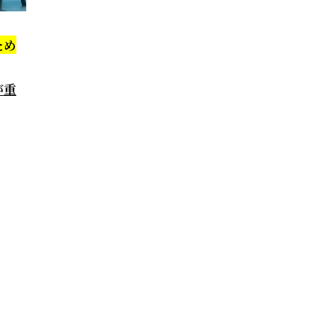
ため
が重