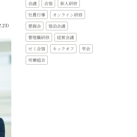
会議
合宿
新人研修
社員行事
オンライン研修
2.23）
懇親会
宿泊会議
管理職研修
経営会議
ゼミ合宿
キックオフ
学会
労働組合