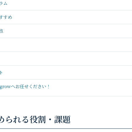
ラム
すすめ
点
ト
 growへお任せください！
められる役割・課題