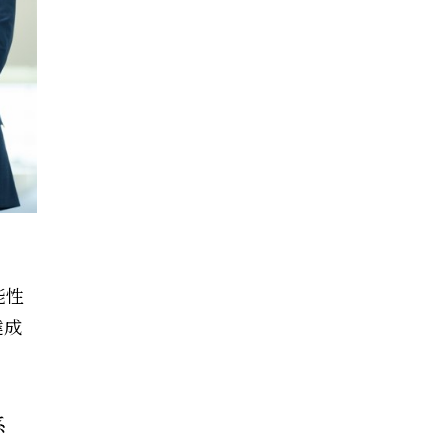
能性
達成
系