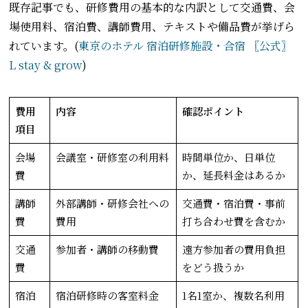
既存記事でも、研修費用の基本的な内訳として交通費、会
場使用料、宿泊費、講師費用、テキストや備品費が挙げら
れています。(
東京のホテル 宿泊研修施設・合宿 〖公式〗
L stay & grow
)
費用
内容
確認ポイント
項目
会場
会議室・研修室の利用料
時間単位か、日単位
費
か、延長料金はあるか
講師
外部講師・研修会社への
交通費・宿泊費・事前
費
費用
打ち合わせ費を含むか
交通
参加者・講師の移動費
遠方参加者の費用負担
費
をどう扱うか
宿泊
宿泊研修時の客室料金
1名1室か、複数名利用