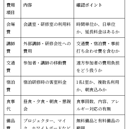
費用
内容
確認ポイント
項目
会場
会議室・研修室の利用料
時間単位か、日単位
費
か、延長料金はあるか
講師
外部講師・研修会社への
交通費・宿泊費・事前
費
費用
打ち合わせ費を含むか
交通
参加者・講師の移動費
遠方参加者の費用負担
費
をどう扱うか
宿泊
宿泊研修時の客室料金
1名1室か、複数名利用
費
か、朝食込みか
食事
昼食・夕食・朝食・懇親
食事回数、内容、アレ
代
会
ルギー対応の有無
備品
プロジェクター、マイ
無料備品と有料備品の
費
ク、ホワイトボードなど
範囲