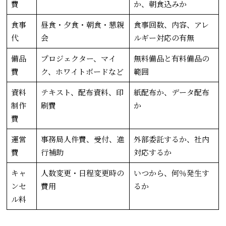
費
か、朝食込みか
食事
昼食・夕食・朝食・懇親
食事回数、内容、アレ
代
会
ルギー対応の有無
備品
プロジェクター、マイ
無料備品と有料備品の
費
ク、ホワイトボードなど
範囲
資料
テキスト、配布資料、印
紙配布か、データ配布
制作
刷費
か
費
運営
事務局人件費、受付、進
外部委託するか、社内
費
行補助
対応するか
キャ
人数変更・日程変更時の
いつから、何％発生す
ンセ
費用
るか
ル料