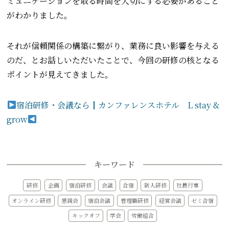
ミュニケーションを取る時間を大切にする必要があること
がわかりました。
それが信頼関係の構築に繋がり、業務に良い影響を与える
のだ、とお話しいただいたことで、今回の研修の核となる
ポイントが見えてきました。
宿泊研修・会議なら┃カンファレンスホテル L stay &
grow
キーワード
研修
企画
宿泊研修
会議
合宿
新人研修
社員行事
オンライン研修
懇親会
宿泊会議
管理職研修
経営会議
ゼミ合宿
キックオフ
学会
労働組合