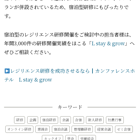
ランが併設されているため、宿泊型研修にもぴったりで
す。
宿泊型のレジリエンス研修開催をご検討中の担当者様は、
年間3,000件の研修開催実績をほこる「
L stay & grow
」へ
ぜひご相談ください。
レジリエンス研修を成功させるなら┃カンファレンスホ
テル L stay & grow
キーワード
研修
企画
宿泊研修
会議
合宿
新人研修
社員行事
オンライン研修
懇親会
宿泊会議
管理職研修
経営会議
ゼミ合宿
キックオフ
学会
労働組合