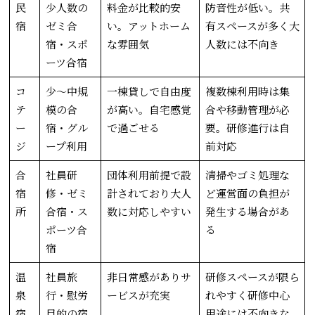
民
少人数の
料金が比較的安
防音性が低い。共
宿
ゼミ合
い。アットホーム
有スペースが多く大
宿・スポ
な雰囲気
人数には不向き
ーツ合宿
コ
少〜中規
一棟貸しで自由度
複数棟利用時は集
テ
模の合
が高い。自宅感覚
合や移動管理が必
ー
宿・グル
で過ごせる
要。研修進行は自
ジ
ープ利用
前対応
合
社員研
団体利用前提で設
清掃やゴミ処理な
宿
修・ゼミ
計されており大人
ど運営面の負担が
所
合宿・ス
数に対応しやすい
発生する場合があ
ポーツ合
る
宿
温
社員旅
非日常感がありサ
研修スペースが限ら
泉
行・慰労
ービスが充実
れやすく研修中心
宿
目的の宿
用途には不向きな