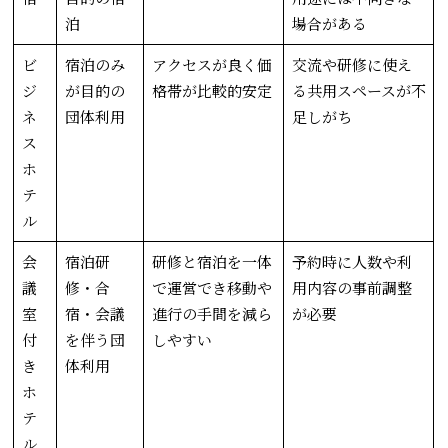
泊
場合がある
ビ
宿泊のみ
アクセスが良く価
交流や研修に使え
ジ
が目的の
格帯が比較的安定
る共用スペースが不
ネ
団体利用
足しがち
ス
ホ
テ
ル
会
宿泊研
研修と宿泊を一体
予約時に人数や利
議
修・合
で運営でき移動や
用内容の事前調整
室
宿・会議
進行の手間を減ら
が必要
付
を伴う団
しやすい
き
体利用
ホ
テ
ル