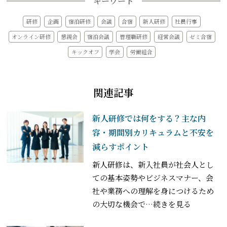
キーワード
研修
企画
宿泊研修
会議
合宿
新人研修
社員行事
オンライン研修
懇親会
宿泊会議
管理職研修
経営会議
ゼミ合宿
キックオフ
学会
労働組合
関連記事
新人研修では何をする？主な内
容・期間別カリキュラムと不安を
減らすポイント
新人研修は、新入社員が社会人とし
ての基本姿勢やビジネスマナー、会
社や業務への理解を身につけるため
の大切な機会で
…続きを見る