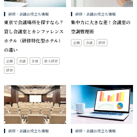
研修・会議お役立ち情報
研修・会議お役立ち情報
東京で会議場所を探すなら？
集中力に大きな差！会議室の
貸し会議室とカンファレンス
空調管理術
ホテル（研修特化型ホテル）
企画
会議
研修
の違い
企画
会議
合宿
新人研修
研修
研修・会議お役立ち情報
研修・会議お役立ち情報