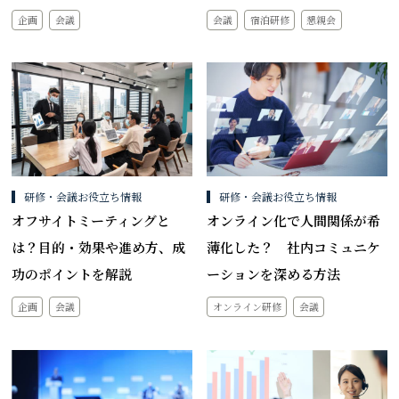
企画
会議
会議
宿泊研修
懇親会
研修・会議お役立ち情報
研修・会議お役立ち情報
オフサイトミーティングと
オンライン化で人間関係が希
は？目的・効果や進め方、成
薄化した？ 社内コミュニケ
功のポイントを解説
ーションを深める方法
企画
会議
オンライン研修
会議