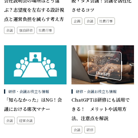
会社説明会の場所はどう選
脱・ダメ会議！会議を活性化
ぶ？志望度を左右する設計視
させるコツ
点と運営負担を減らす考え方
企画
会議
社員行事
会議
宿泊研修
社員行事
研修・会議お役立ち情報
研修・会議お役立ち情報
「知らなかった」はNG！会
ChatGPTは研修にも活用で
議における席次マナー
きる！ メリットや活用方
法、注意点を解説
会議
経営会議
会議
研修