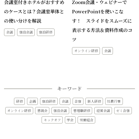
会議室付きホテルがおすすめ
Zoom会議・ウェビナーで
のケースとは？会議室単体と
PowerPointを使いこな
の使い分けを解説
す！ スライドをスムーズに
表示する方法＆資料作成のコ
会議
宿泊会議
宿泊研修
ツ
オンライン研修
会議
キーワード
研修
企画
宿泊研修
会議
合宿
新人研修
社員行事
オンライン研修
懇親会
宿泊会議
管理職研修
経営会議
ゼミ合宿
キックオフ
学会
労働組合