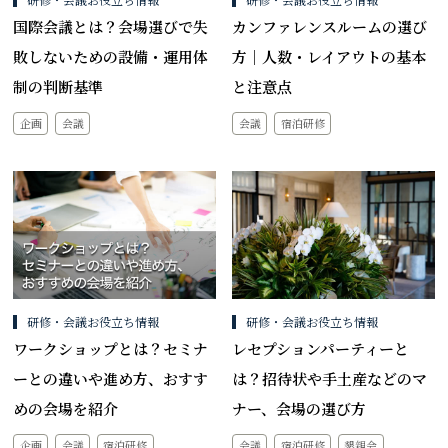
国際会議とは？会場選びで失
カンファレンスルームの選び
敗しないための設備・運用体
方｜人数・レイアウトの基本
制の判断基準
と注意点
企画
会議
会議
宿泊研修
研修・会議お役立ち情報
研修・会議お役立ち情報
ワークショップとは？セミナ
レセプションパーティーと
ーとの違いや進め方、おすす
は？招待状や手土産などのマ
めの会場を紹介
ナー、会場の選び方
企画
会議
宿泊研修
会議
宿泊研修
懇親会