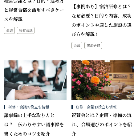
経営会議とは？目的・進め方
【事例あり】宿泊研修とは？
と経営合宿を活用すべきケー
なぜ必要？目的や内容、成功
スを解説
のポイントや適した施設の選
会議
経営会議
び方を解説！
会議
宿泊研修
研修・会議お役立ち情報
研修・会議お役立ち情報
議事録の上手な取り方と
祝賀会とは？企画・準備の流
は？ 伝わりやすい議事録を
れ、会場選びのポイントを紹
書くためのコツを紹介
介