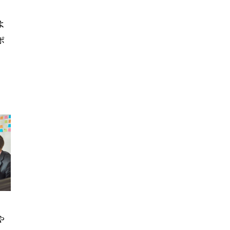
よ
ポ
や