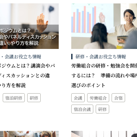
修・会議お役立ち情報
研修・会議お役立ち情報
ポジウムとは？講演会やパ
労働組合の研修・勉強会を開
ディスカッションとの違
するには？ 準備の流れや場
やり方を解説
選びのポイント
宿泊研修
研修
会議
労働組合
合宿
宿泊会議
研修