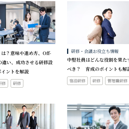
研修・会議お役立ち情報
とは？意味や進め方、Off-
中堅社員はどんな役割を果た
との違い、成功させる研修設
べき？ 育成のポイントも解
ポイントを解説
宿泊研修
研修
管理職研修
研修
研修