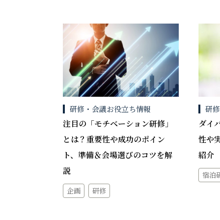
研修・会議お役立ち情報
研
注目の「モチベーション研修」
ダイ
とは？重要性や成功のポイン
性や
ト、準備＆会場選びのコツを解
紹介
説
宿泊
企画
研修