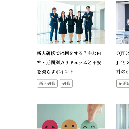
新人研修では何をする？主な内
OJT
容・期間別カリキュラムと不安
JT
を減らすポイント
計の
新人研修
研修
宿泊