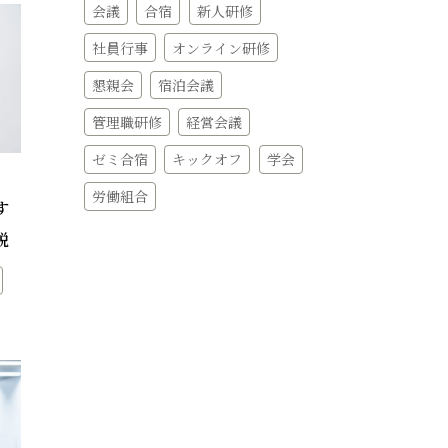
会議
合宿
新人研修
社員行事
オンライン研修
懇親会
宿泊会議
管理職研修
経営会議
ゼミ合宿
キックオフ
学会
労働組合
す
説