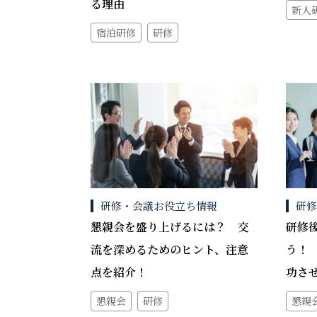
る理由
新人
宿泊研修
研修
研修・会議お役立ち情報
研
懇親会を盛り上げるには？ 交
研修
流を深めるためのヒント、注意
う！
点を紹介！
功さ
懇親会
研修
懇親