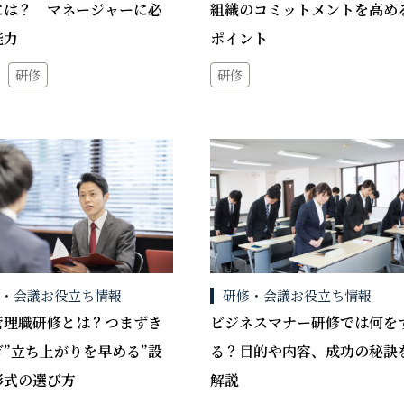
には？ マネージャーに必
組織のコミットメントを高め
能力
ポイント
研修
研修
修・会議お役立ち情報
研修・会議お役立ち情報
管理職研修とは？つまずき
ビジネスマナー研修では何を
ぎ”立ち上がりを早める”設
る？目的や内容、成功の秘訣
形式の選び方
解説