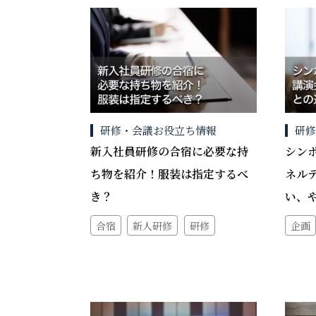
研修・会議お役立ち情報
研
新入社員研修の合宿に必要な持
シン
ち物を紹介！服装は指定するべ
ネル
き？
い、
合宿
新人研修
研修
企画