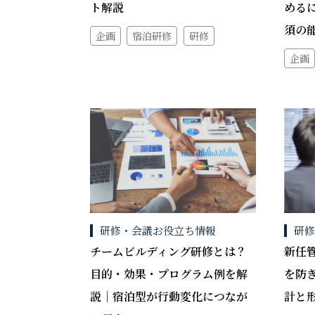
ト解説
める
須の
企画
宿泊研修
研修
企画
研修・会議お役立ち情報
研
チームビルディング研修とは？
新任
目的・効果・プログラム例を解
を防
説｜宿泊型が行動変化につなが
計と