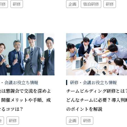
研修
研修
企画
宿泊研修
研修
修・会議お役立ち情報
研修・会議お役立ち情報
後は懇親会で交流を深めよ
チームビルディング研修とは
 開催メリットや手順、成
どんなチームに必要？導入判
せるコツは？
のポイントを解説
会
研修
企画
研修