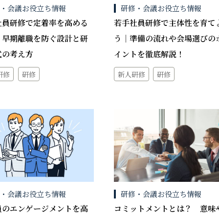
修・会議お役立ち情報
研修・会議お役立ち情報
社員研修で定着率を高める
若手社員研修で主体性を育て
？早期離職を防ぐ設計と研
う｜準備の流れや会場選びの
式の考え方
イントを徹底解説！
研修
研修
新人研修
研修
修・会議お役立ち情報
研修・会議お役立ち情報
員のエンゲージメントを高
コミットメントとは？ 意味