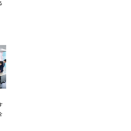
る
す
を