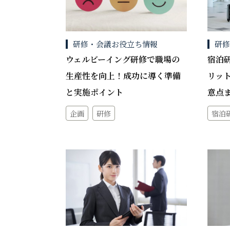
研修・会議お役立ち情報
研
ウェルビーイング研修で職場の
宿泊
生産性を向上！成功に導く準備
リッ
と実施ポイント
意点
企画
研修
宿泊